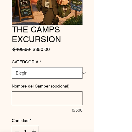
THE CAMPS
EXCURSION
Precio
Precio
 $400.00 
$350.00
de
oferta
CATERGORIA
*
Nombre del Camper (opcional)
0/500
Cantidad
*