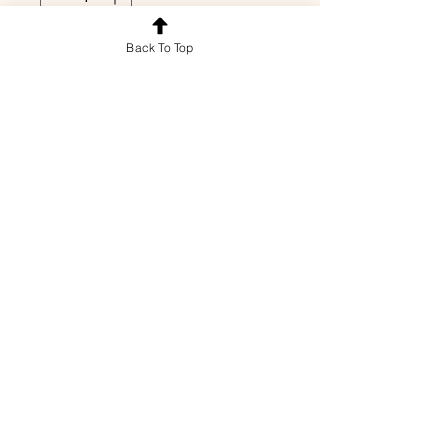
Back To Top
Agregar al carrito
© 2026 Grupo Roen