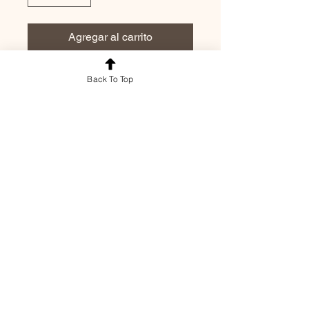
Agregar al carrito
Back To Top
Política de entrega y
devolución
El documento debe ser revisado por
el interesado en el momento de
recibir su documento. Cualquier
aclaración o modificación se tiene
© 2026 Grupo Roen
que hacer en el momento. Una vez
retirado el documento no se podrá
devolver y debe de usarse para el
uso necesario.