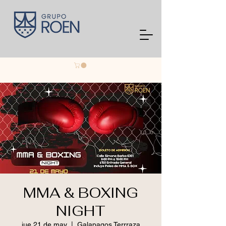
MMA & BOXING
NIGHT
jue 21 de may
  |  
Galapagos Terrraza