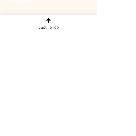
Back To Top
Compartir este evento
© 2026 Grupo Roen