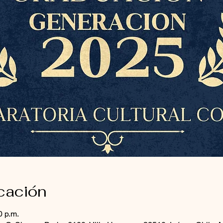
icación
0 p.m.