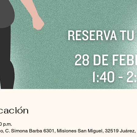
icación
0 p.m.
sio, C. Simona Barba 6301, Misiones San Miguel, 32519 Juárez,