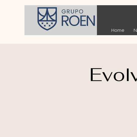
Home
N
Evol