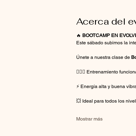
Acerca del e
🔥 
BOOTCAMP EN EVOLV
Este sábado subimos la int
Únete a nuestra clase de 
B
🏋🏻‍♀️ Entrenamiento funcio
⚡ Energía alta y buena vibr
💥 Ideal para todos los nive
Mostrar más