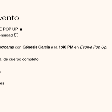
vento
E POP UP
 🔥
ensidad 💥
ootcamp 
con 
Génesis García
 a la 
1:40 PM 
en 
Evolve Pop Up
.
nal de cuerpo completo
a
les